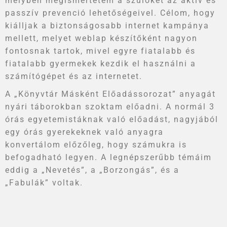
melyben megismertetem a szülőket az aktív és
passzív prevenció lehetőségeivel. Célom, hogy
kiálljak a biztonságosabb internet kampánya
mellett, melyet weblap készítőként nagyon
fontosnak tartok, mivel egyre fiatalabb és
fiatalabb gyermekek kezdik el használni a
számítógépet és az internetet.
A „Könyvtár Másként Előadássorozat” anyagát
nyári táborokban szoktam előadni. A normál 3
órás egyetemistáknak való előadást, nagyjából
egy órás gyerekeknek való anyagra
konvertálom előzőleg, hogy számukra is
befogadható legyen. A legnépszerűbb témáim
eddig a „Nevetés”, a „Borzongás”, és a
„Fabulák” voltak.