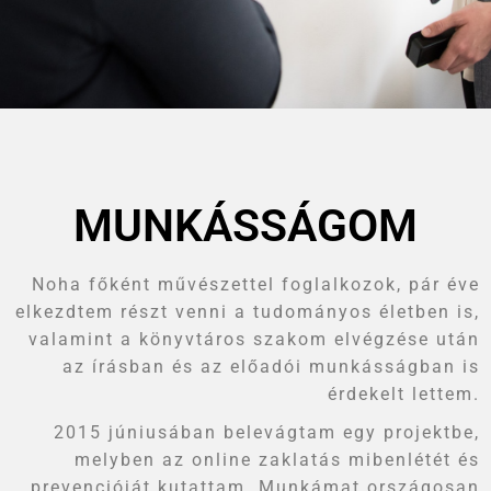
MUNKÁSSÁGOM
Noha főként művészettel foglalkozok, pár éve
elkezdtem részt venni a tudományos életben is,
valamint a könyvtáros szakom elvégzése után
az írásban és az előadói munkásságban is
érdekelt lettem.
2015 júniusában belevágtam egy projektbe,
melyben az online zaklatás mibenlétét és
prevencióját kutattam. Munkámat országosan