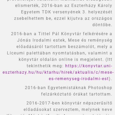
elismerték, 2016-ban az Eszterházy Károly
Egyetem TDK versenyének 3. helyezését
zsebelhettem be, ezzel kijutva az országos
döntőbe.
2016-ban a Tittel Pál Könyvtár felkérésére a
Jónás Irodalmi estek, Mese és reménység
előadásáról tartottam beszámolót, mely a
Líceumi palettában nyomtatásban, valamint a
könyvtár oldalán online is megjelent. (Itt
tekinthetik meg:
https://konyvtar.uni-
eszterhazy.hu/hu/ktarhu/hirek/aktualis/c/mese-
es-remenyseg-irodalmi-est
).
2016-ban Egyetemistáknak Photoshop
felzárkóztató órákat tartottam.
2016-2017-ben könyvtár népszerűsítő
előadásokat szerveztem, melynek neve