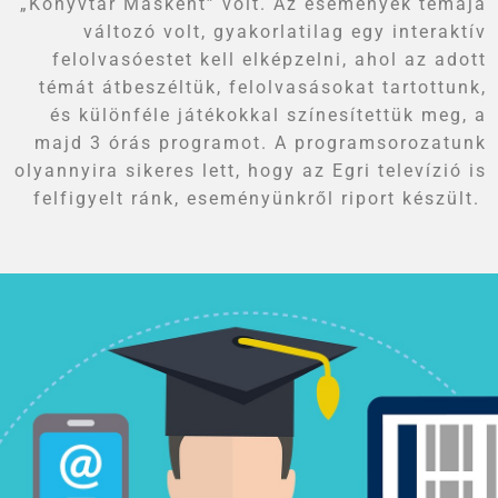
„Könyvtár Másként” volt. Az események témája
változó volt, gyakorlatilag egy interaktív
felolvasóestet kell elképzelni, ahol az adott
témát átbeszéltük, felolvasásokat tartottunk,
és különféle játékokkal színesítettük meg, a
majd 3 órás programot. A programsorozatunk
olyannyira sikeres lett, hogy az Egri televízió is
felfigyelt ránk, eseményünkről riport készült.